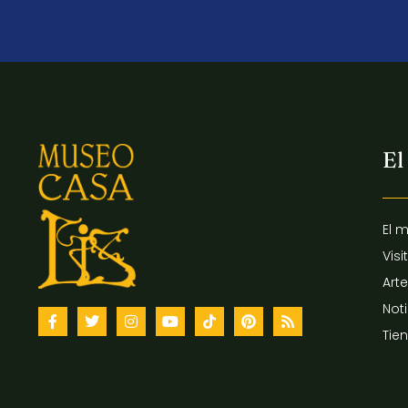
El
El 
Visi
Arte
Not
Tie