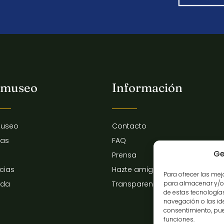
 museo
Información
museo
Contacto
tas
FAQ
Ge
Prensa
icias
Hazte amigo del museo
Para ofrecer las me
para almacenar y/o 
nda
Transparencia
de estas tecnologí
navegación o las iden
consentimiento, pue
funciones.