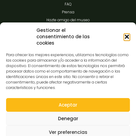
FAQ
Prensa
Hazte amigo del museo
Transparencia
Gestionar el
consentimiento de las
cookies
Contacto
Para ofrecer las mejores experiencias, utilizamos tecnologías como
las cookies para almacenar y/o acceder a la información del
dispositivo. El consentimiento de estas tecnologías nos permitirá
procesar datos como el comportamiento de navegación o las
C/Gibraltar,14
identificaciones únicas en este sitio. No consentir o retirar el
37008-Salamanca
consentimiento, puede afectar negativamente a ciertas
características y funciones.
923 12 14 25
comunicacion@museocasalis.org
Aceptar
Denegar
Copyright © 2026 Museo Casa Lis
Ver preferencias
Aviso Legal
Política de Privacidad
Política de Cookies