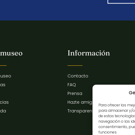
 museo
Información
museo
Contacto
tas
FAQ
Ge
Prensa
icias
Hazte amigo del museo
Para ofrecer las me
para almacenar y/o 
nda
Transparencia
de estas tecnologí
navegación o las iden
consentimiento, pue
funciones.