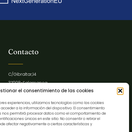
Contacto
C/Gibraltar,14
37008-Salamanca
stionar el consentimiento de las cookies
923 12 14 25
comunicacion@museocasalis.org
jores experiencias, utilizamos tecnologías como las cookies
acceder a la información del dispositivo. El consentimiento
as nos permitirá procesar datos como el comportamiento de
tificaciones únicas en este sitio. No consentir o retirar el
de afectar negativamente a ciertas características y