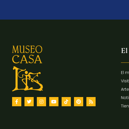
El
El 
Visi
Arte
Not
Tie