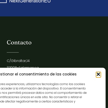
Contacto
C/Gibraltar,14
37008-Salamanca
stionar el consentimiento de las cookies
923 12 14 25
comunicacion@museocasalis.org
jores experiencias, utilizamos tecnologías como las cookies
acceder a la información del dispositivo. El consentimiento
as nos permitirá procesar datos como el comportamiento de
tificaciones únicas en este sitio. No consentir o retirar el
de afectar negativamente a ciertas características y