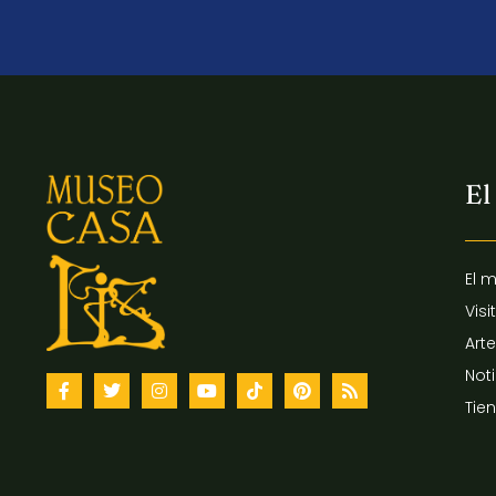
El
El 
Visi
Arte
Not
Tie