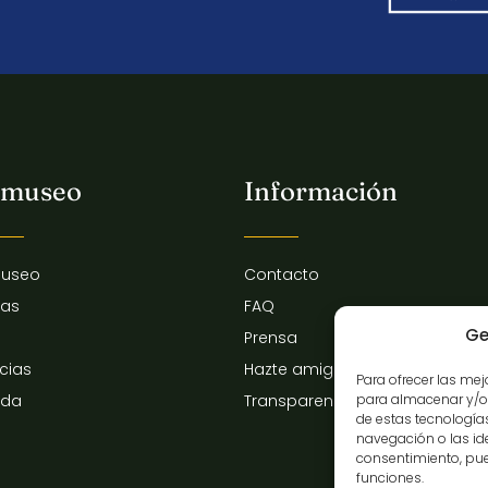
 museo
Información
museo
Contacto
tas
FAQ
Ge
Prensa
icias
Hazte amigo del museo
Para ofrecer las me
para almacenar y/o 
nda
Transparencia
de estas tecnologí
navegación o las iden
consentimiento, pue
funciones.