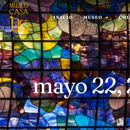
INICIO
MUSEO
COL
mayo 22,