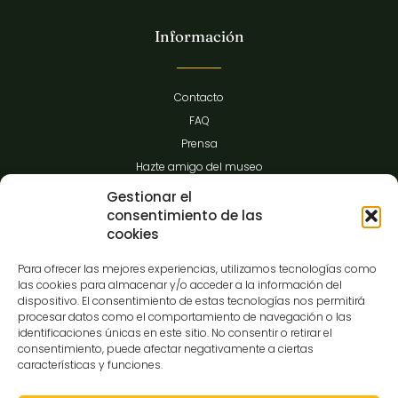
Información
Contacto
FAQ
Prensa
Hazte amigo del museo
Transparencia
Gestionar el
consentimiento de las
cookies
Contacto
Para ofrecer las mejores experiencias, utilizamos tecnologías como
las cookies para almacenar y/o acceder a la información del
dispositivo. El consentimiento de estas tecnologías nos permitirá
procesar datos como el comportamiento de navegación o las
C/Gibraltar,14
identificaciones únicas en este sitio. No consentir o retirar el
37008-Salamanca
consentimiento, puede afectar negativamente a ciertas
características y funciones.
923 12 14 25
comunicacion@museocasalis.org