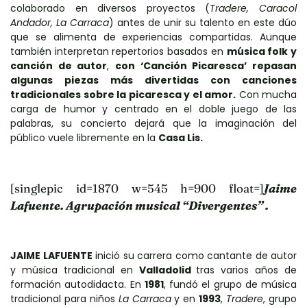
colaborado en diversos proyectos (
Tradere, Caracol
Andador, La Carraca
) antes de unir su talento en este dúo
que se alimenta de experiencias compartidas. Aunque
también interpretan repertorios basados en
música folk y
canción de autor
,
con ‘Canción Picaresca’ repasan
algunas piezas más divertidas con canciones
tradicionales sobre la picaresca y el amor.
Con mucha
carga de humor y centrado en el doble juego de las
palabras, su concierto dejará que la imaginación del
público vuele libremente en la
Casa Lis.
[singlepic id=1870 w=545 h=900 float=]
Jaime
Lafuente. Agrupación musical “Divergentes” .
JAIME LAFUENTE
inició su carrera como cantante de autor
y música tradicional en
Valladolid
tras varios años de
formación autodidacta. En
1981
, fundó el grupo de música
tradicional para niños
La Carraca
y en
1993
,
Tradere
, grupo