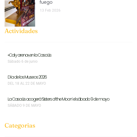
fuego
13 Feb 2026
Actividades
«Cal y arena», en la Casa Lis
Sábado 6 de junio
Día de los Museos 2026
DEL 18 AL 22 DE MAYO
La Casa Lis acogerá ‘Sisters of the Moon’ el sábado 9 de mayo
SÁBADO 9 DE MAYO
Categorias