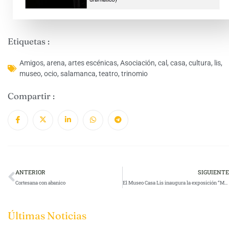
Etiquetas :
Amigos
,
arena
,
artes escénicas
,
Asociación
,
cal
,
casa
,
cultura
,
lis
,
museo
,
ocio
,
salamanca
,
teatro
,
trinomio
Compartir :
ANTERIOR
SIGUIENTE
Cortesana con abanico
El Museo Casa Lis inaugura la exposición “Menchu Gal” dedicada a la primera mujer Premio Nacional de Pintura
Últimas Noticias