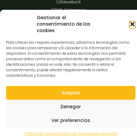
C/Gibraltar,14
37008-Salamanca
Gestionar el
923 12 14 25
consentimiento de las
comunicacion@museocasalis.org
cookies
Para ofrecer las mejores experiencias, utilizamos tecnologías como
las cookies para almacenar y/o acceder a la información del
dispositivo. El consentimiento de estas tecnologías nos permitirá
Copyright © 2026 Museo Casa Lis
procesar datos como el comportamiento de navegación o las
identificaciones únicas en este sitio. No consentir o retirar el
Aviso Legal
Política de Privacidad
Política de Cookies
consentimiento, puede afectar negativamente a ciertas
Declaración de Accesibilidad
Mapa Web
características y funciones.
Aceptar
Denegar
Ver preferencias
Política de cookies
Política de Privacidad
Aviso Legal