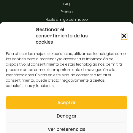
FAQ
Prensa
Hazte amigo del museo
Transparencia
Gestionar el
consentimiento de las
cookies
Contacto
Para ofrecer las mejores experiencias, utilizamos tecnologías como
las cookies para almacenar y/o acceder a la información del
dispositivo. El consentimiento de estas tecnologías nos permitirá
procesar datos como el comportamiento de navegación o las
C/Gibraltar,14
identificaciones únicas en este sitio. No consentir o retirar el
37008-Salamanca
consentimiento, puede afectar negativamente a ciertas
características y funciones.
923 12 14 25
comunicacion@museocasalis.org
Aceptar
Denegar
Copyright © 2026 Museo Casa Lis
Ver preferencias
Aviso Legal
Política de Privacidad
Política de Cookies