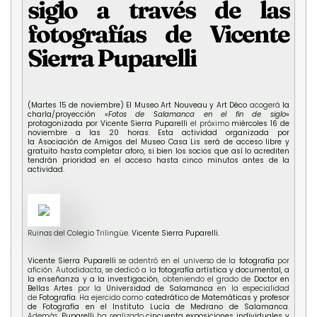
siglo a través de las
fotografías de Vicente
Sierra Puparelli
(Martes 15 de noviembre) El Museo Art Nouveau y Art Déco
acogerá
la
charla/proyección «
Fotos de Salamanca en el fin de siglo
»
protagonizada por Vicente Sierra Puparelli
el próximo
miércoles 16 de
noviembre a las 20 horas
.
Esta actividad organizada por
la
Asociación de Amigos del Museo Casa Lis
será de acceso libre y
gratuito hasta completar aforo, si bien los socios que así lo acrediten
tendrán prioridad en el acceso hasta cinco minutos antes de la
activ
idad.
Ruinas del Colegio Trilingüe.
Vicente Sierra Puparelli.
Vicente Sierra Puparelli
se adentró en el universo de la
fotografía
por
afición. Autodidacta, se dedicó a la
fotografía artística y documental, a
la enseñanza y a la investigación
, obteniendo el grado de
Doctor en
Bellas Artes
por la
Universidad de Salamanca
en la especialidad
de
Fotografía
. Ha ejercido como
catedrático de Matemáticas y profesor
de Fotografía en el Instituto Lucía de Medrano de Salamanca
.
Además,
Puparelli
ha realizado
cincuenta exposiciones individuales y