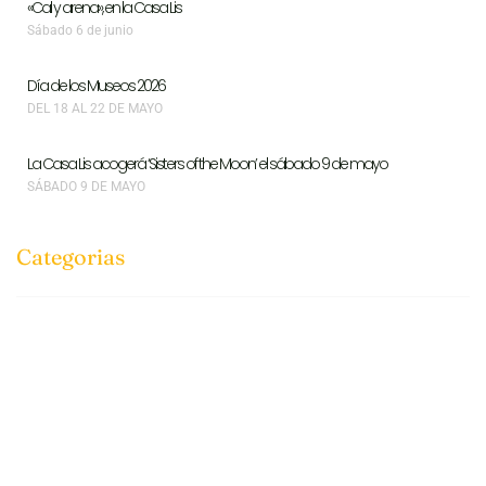
«Cal y arena», en la Casa Lis
Sábado 6 de junio
Día de los Museos 2026
DEL 18 AL 22 DE MAYO
La Casa Lis acogerá ‘Sisters of the Moon’ el sábado 9 de mayo
SÁBADO 9 DE MAYO
Categorias