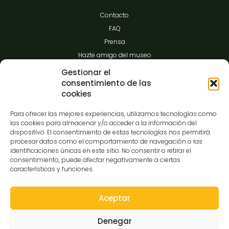
Contacto
FAQ
Prensa
Hazte amigo del museo
Transparencia
Gestionar el
consentimiento de las
cookies
Contacto
Para ofrecer las mejores experiencias, utilizamos tecnologías como
las cookies para almacenar y/o acceder a la información del
dispositivo. El consentimiento de estas tecnologías nos permitirá
procesar datos como el comportamiento de navegación o las
C/Gibraltar,14
identificaciones únicas en este sitio. No consentir o retirar el
37008-Salamanca
consentimiento, puede afectar negativamente a ciertas
características y funciones.
923 12 14 25
comunicacion@museocasalis.org
Aceptar
Denegar