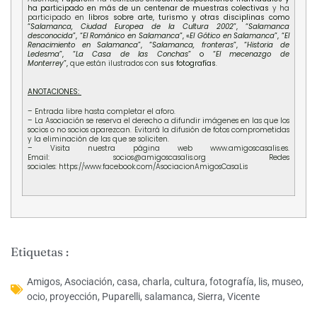
ha participado en más de un centenar de muestras colectivas
y ha
participado en
libros sobre arte, turismo y otras disciplinas como
“
Salamanca, Ciudad Europea de la Cultura 2002
”, “
Salamanca
desconocida
”, “
El Románico en Salamanca
”, «
El Gótico en Salamanca
”, “
El
Renacimiento en Salamanca
”, “
Salamanca, fronteras
”, “
Historia de
Ledesma
”, “
La Casa de las Conchas
” o “
El mecenazgo de
Monterrey
”,
que están ilustrados con
sus fotografías
.
ANOTACIONES:
– Entrada libre hasta completar el aforo.
– La Asociación se reserva el derecho a difundir imágenes en las que los
socios o no socios aparezcan. Evitará la difusión de fotos comprometidas
y la eliminación de las que se soliciten.
– Visita nuestra página web
www.amigoscasalis.es
.
Email:
socios@amigoscasalis.org
Redes
sociales:
https://www.facebook.com/AsociacionAmigosCasaLis
Etiquetas :
Amigos
,
Asociación
,
casa
,
charla
,
cultura
,
fotografía
,
lis
,
museo
,
ocio
,
proyección
,
Puparelli
,
salamanca
,
Sierra
,
Vicente