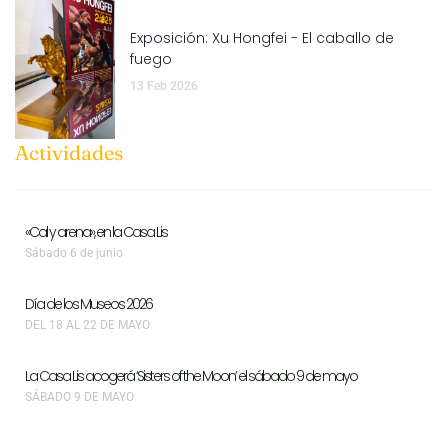
Exposición: Xu Hongfei - El caballo de
fuego
13 Feb 2026
Actividades
«Cal y arena», en la Casa Lis
Sábado 6 de junio
Día de los Museos 2026
DEL 18 AL 22 DE MAYO
La Casa Lis acogerá ‘Sisters of the Moon’ el sábado 9 de mayo
SÁBADO 9 DE MAYO