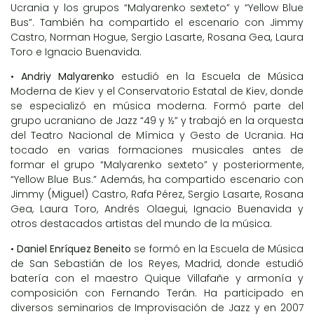
Ucrania y los grupos “Malyarenko sexteto” y “Yellow Blue
Bus”. También ha compartido el escenario con Jimmy
Castro, Norman Hogue, Sergio Lasarte, Rosana Gea, Laura
Toro e Ignacio Buenavida.
•
Andriy Malyarenko
estudió en la Escuela de Música
Moderna de Kiev y el Conservatorio Estatal de Kiev, donde
se especializó en música moderna. Formó parte del
grupo ucraniano de Jazz “49 y ½” y trabajó en la orquesta
del Teatro Nacional de Mímica y Gesto de Ucrania. Ha
tocado en varias formaciones musicales antes de
formar el grupo “Malyarenko sexteto” y posteriormente,
“Yellow Blue Bus.” Además, ha compartido escenario con
Jimmy (Miguel) Castro, Rafa Pérez, Sergio Lasarte, Rosana
Gea, Laura Toro, Andrés Olaegui, Ignacio Buenavida y
otros destacados artistas del mundo de la música.
•
Daniel Enríquez Beneito
se formó en la Escuela de Música
de San Sebastián de los Reyes, Madrid, donde estudió
batería con el maestro Quique Villafañe y armonía y
composición con Fernando Terán. Ha participado en
diversos seminarios de Improvisación de Jazz y en 2007