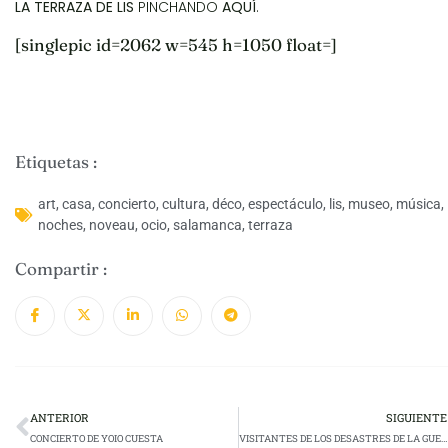
LA TERRAZA DE LIS
PINCHANDO
AQUÍ
.
[singlepic id=2062 w=545 h=1050 float=]
Etiquetas :
art
,
casa
,
concierto
,
cultura
,
déco
,
espectáculo
,
lis
,
museo
,
música
,
noches
,
noveau
,
ocio
,
salamanca
,
terraza
Compartir :
ANTERIOR
SIGUIENTE
CONCIERTO DE YOIO CUESTA
VISITANTES DE LOS DESASTRES DE LA GUERRA AYER Y HOY