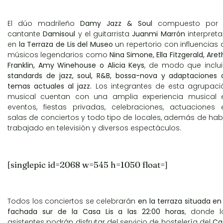
El dúo madrileño
Damy Jazz & Soul
compuesto por 
cantante
Damisoul
y el guitarrista
Juanmi Marrón
interpreta
en
la Terraza de Lis del Museo
un repertorio con influencias 
músicos legendarios como
Nina Simone, Ella Fitzgerald, Are
Franklin, Amy Winehouse o Alicia Keys
, de modo que inclui
standards de jazz, soul, R&B, bossa-nova y adaptaciones 
temas actuales al jazz.
Los integrantes de esta agrupaci
musical cuentan con una amplia experiencia musical 
eventos, fiestas privadas, celebraciones, actuaciones 
salas de conciertos y todo tipo de locales, además de hab
trabajado en televisión y diversos espectáculos.
[singlepic id=2068 w=545 h=1050 float=]
Todos los conciertos se celebrarán
en la terraza situada en 
fachada sur de la Casa Lis a las 22:00 horas
, donde l
asistentes podrán disfrutar del servicio de hostelería del
Ca