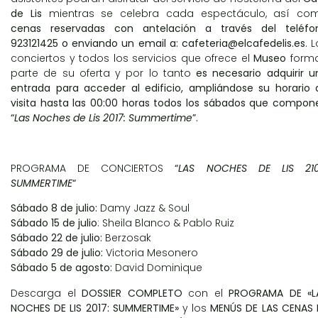
de Lis
mientras se celebra cada espectáculo, así co
cenas reservadas con antelación a través del teléfo
923121425 o enviando un email a:
cafeteria@elcafedelis.es
. 
conciertos y todos los servicios que ofrece el
Museo
form
parte de su oferta y por lo tanto
es necesario adquirir u
entrada para acceder al edificio, ampliándose su horario 
visita hasta las 00:00 horas todos los sábados que compon
“
Las Noches de Lis 2017: Summertime
”.
PROGRAMA DE CONCIERTOS
“
LAS NOCHES DE LIS 210
SUMMERTIME
“
Sábado 8 de julio:
Damy Jazz & Soul
Sábado 15 de julio
: Sheila Blanco & Pablo Ruiz
Sábado 22 de julio:
Berzosak
Sábado 29 de julio:
Victoria Mesonero
Sábado 5 de agosto:
David Dominique
Descarga el
DOSSIER COMPLETO
con el
PROGRAMA DE «L
NOCHES DE LIS 2017: SUMMERTIME»
y los
MENÚS DE LAS CENAS 