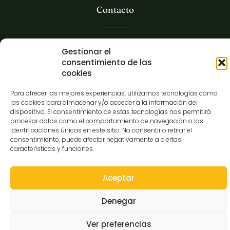
Contacto
C/Gibraltar,14
Gestionar el
37008-Salamanca
consentimiento de las
923 12 14 25
cookies
comunicacion@museocasalis.org
Para ofrecer las mejores experiencias, utilizamos tecnologías como
las cookies para almacenar y/o acceder a la información del
dispositivo. El consentimiento de estas tecnologías nos permitirá
procesar datos como el comportamiento de navegación o las
identificaciones únicas en este sitio. No consentir o retirar el
Copyright © 2026 Museo Casa Lis
consentimiento, puede afectar negativamente a ciertas
características y funciones.
Aviso Legal
Política de Privacidad
Política de Cookies
Declaración de Accesibilidad
Mapa Web
Aceptar
Denegar
Ver preferencias