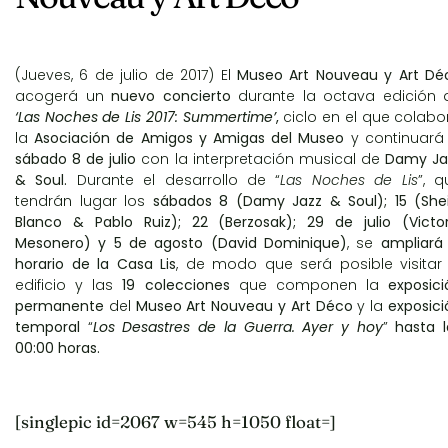
(Jueves, 6 de julio de 2017) El
Museo Art Nouveau y Art Dé
acogerá un
nuevo concierto
durante la octava edición 
‘Las Noches de Lis 2017: Summertime’
,
ciclo en el que colabo
la
Asociación de Amigos y Amigas del Museo
y continuar
sábado 8 de julio
con la interpretación musical de
Damy Ja
& Soul.
Durante el desarrollo de “
Las Noches de Lis
”, q
tendrán lugar los
sábados 8 (Damy Jazz & Soul); 15 (Shei
Blanco & Pablo Ruiz); 22 (Berzosak); 29 de julio (Victor
Mesonero) y 5 de agosto (David Dominique)
, se
ampliará 
horario de la Casa Lis
, de modo que será posible visitar 
edificio y las
19 colecciones
que componen la
exposici
permanente
del
Museo Art Nouveau y Art Déco
y la
exposici
temporal
“
Los Desastres de la Guerra. Ayer y hoy
”
hasta l
00:00 horas.
[singlepic id=2067 w=545 h=1050 float=]