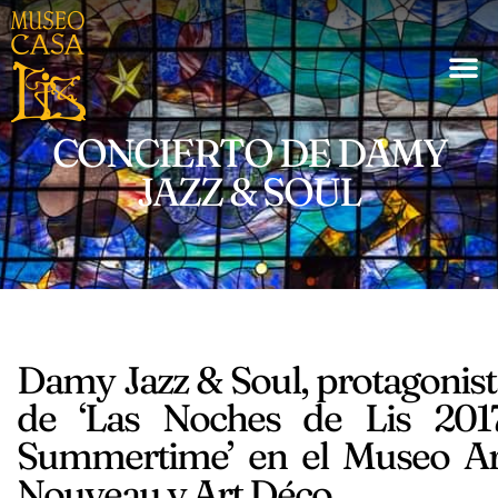
CONCIERTO DE DAMY
JAZZ & SOUL
Damy Jazz & Soul, protagonist
de ‘Las Noches de Lis 2017
Summertime’ en el Museo Ar
Nouveau y Art Déco