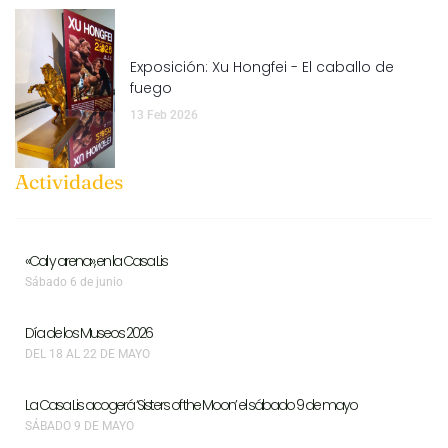
Exposición: Xu Hongfei - El caballo de
fuego
13 Feb 2026
Actividades
«Cal y arena», en la Casa Lis
Sábado 6 de junio
Día de los Museos 2026
DEL 18 AL 22 DE MAYO
La Casa Lis acogerá ‘Sisters of the Moon’ el sábado 9 de mayo
SÁBADO 9 DE MAYO