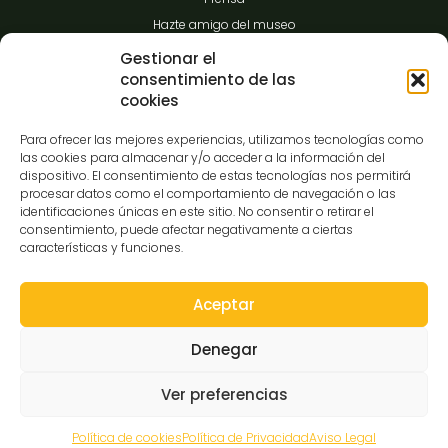
Hazte amigo del museo
Transparencia
Gestionar el
consentimiento de las
cookies
Contacto
Para ofrecer las mejores experiencias, utilizamos tecnologías como
las cookies para almacenar y/o acceder a la información del
dispositivo. El consentimiento de estas tecnologías nos permitirá
procesar datos como el comportamiento de navegación o las
C/Gibraltar,14
identificaciones únicas en este sitio. No consentir o retirar el
37008-Salamanca
consentimiento, puede afectar negativamente a ciertas
características y funciones.
923 12 14 25
comunicacion@museocasalis.org
Aceptar
Denegar
Copyright © 2026 Museo Casa Lis
Ver preferencias
Aviso Legal
Política de Privacidad
Política de Cookies
Declaración de Accesibilidad
Mapa Web
Política de cookies
Política de Privacidad
Aviso Legal