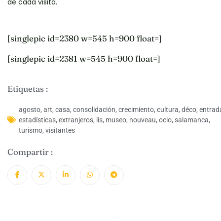
de cada visita.
[singlepic id=2380 w=545 h=900 float=]
[singlepic id=2381 w=545 h=900 float=]
Etiquetas :
agosto
,
art
,
casa
,
consolidación
,
crecimiento
,
cultura
,
déco
,
entrad
estadísticas
,
extranjeros
,
lis
,
museo
,
nouveau
,
ocio
,
salamanca
,
turismo
,
visitantes
Compartir :