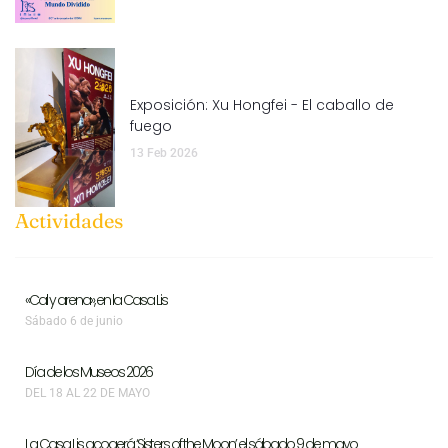
Exposición: Xu Hongfei - El caballo de
fuego
13 Feb 2026
Actividades
«Cal y arena», en la Casa Lis
Sábado 6 de junio
Día de los Museos 2026
DEL 18 AL 22 DE MAYO
La Casa Lis acogerá ‘Sisters of the Moon’ el sábado 9 de mayo