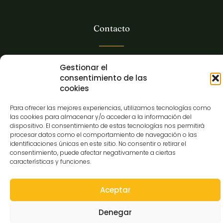
Contacto
C/Gibraltar,14
Gestionar el
37008-Salamanca
consentimiento de las
cookies
923 12 14 25
comunicacion@museocasalis.org
Para ofrecer las mejores experiencias, utilizamos tecnologías como
las cookies para almacenar y/o acceder a la información del
dispositivo. El consentimiento de estas tecnologías nos permitirá
procesar datos como el comportamiento de navegación o las
identificaciones únicas en este sitio. No consentir o retirar el
Copyright © 2026 Museo Casa Lis
consentimiento, puede afectar negativamente a ciertas
características y funciones.
Aviso Legal
Política de Privacidad
Política de Cookies
Declaración de Accesibilidad
Mapa Web
Aceptar
Denegar