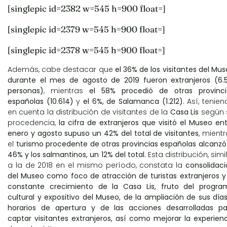
[singlepic id=2382 w=545 h=900 float=]
[singlepic id=2379 w=545 h=900 float=]
[singlepic id=2378 w=545 h=900 float=]
Además, cabe destacar que
el 36% de los visitantes del Mu
durante el mes de agosto de 2019 fueron extranjeros (6.5
personas)
, mientras
el 58% procedió de otras provinci
españolas (10.614)
y
el 6%, de Salamanca (1.212)
. Así, tenie
en cuenta la distribución de visitantes de la
Casa Lis
según 
procedencia,
la cifra de extranjeros que visitó el Museo en
enero y agosto supuso un 42% del total de visitantes
, mient
el
turismo procedente de otras provincias españolas alcanzó
46% y los salmantinos, un 12% del total.
Esta distribución, simi
a la de 2018 en el mismo período, constata la
consolidac
del Museo como foco de atracción de turistas extranjeros y
constante crecimiento de la Casa Lis, fruto del progra
cultural y expositivo del Museo, de la ampliación de sus día
horarios de apertura y de las acciones desarrolladas pa
captar visitantes extranjeros, así como mejorar la experien