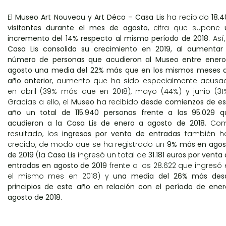
El
Museo Art Nouveau y Art Déco – Casa Lis
ha recibido
18.
visitantes durante el mes de agosto
, cifra que supone
incremento del 14% respecto al mismo período de 2018
. Así
Casa Lis consolida su crecimiento en 2019, al aumentar 
número de personas que acudieron al Museo entre enero
agosto una media del 22% más que en los mismos meses d
año anterior
, aumento que ha sido especialmente acusa
en abril (39% más que en 2018), mayo (44%) y junio (31%
Gracias a ello, el
Museo
ha recibido
desde comienzos de es
año un total de 115.940 personas frente a las 95.029 q
acudieron a la Casa Lis de enero a agosto de 2018
. Co
resultado, los
ingresos por venta de entradas
también h
crecido, de modo que se ha registrado un
9% más en agos
de 2019
(la
Casa Lis
ingresó un total de
31.181 euros por venta
entradas en agosto de 2019
frente a los 28.622 que ingresó
el mismo mes en 2018) y
una media del 26% más des
principios de este año en relación con el período de ener
agosto de 2018.