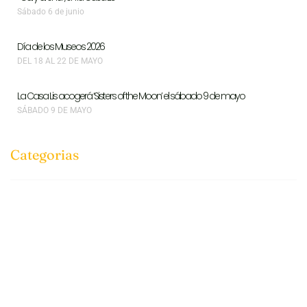
Sábado 6 de junio
Día de los Museos 2026
DEL 18 AL 22 DE MAYO
La Casa Lis acogerá ‘Sisters of the Moon’ el sábado 9 de mayo
SÁBADO 9 DE MAYO
Categorias