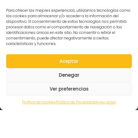
Contacto
Para ofrecer las mejores experiencias, utilizamos tecnologías como
FAQ
las cookies para almacenar y/o acceder a la información del
dispositivo. El consentimiento de estas tecnologías nos permitirá
Prensa
procesar datos como el comportamiento de navegación o las
Hazte amigo del museo
identificaciones únicas en este sitio. No consentir o retirar el
Transparencia
consentimiento, puede afectar negativamente a ciertas
características y funciones.
Aceptar
Contacto
Denegar
C/Gibraltar,14
Ver preferencias
37008-Salamanca
923 12 14 25
Política de cookies
Política de Privacidad
Aviso Legal
comunicacion@museocasalis.org
Copyright © 2026 Museo Casa Lis