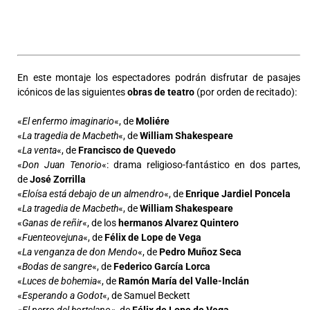
En este montaje los espectadores podrán disfrutar de pasajes
icónicos de las siguientes
obras de teatro
(por orden de recitado):
«
El enfermo imaginario
«, de
Moliére
«
La tragedia de Macbeth
«, de
William Shakespeare
«
La venta
«, de
Francisco de Quevedo
«
Don Juan Tenorio
«: drama religioso-fantástico en dos partes,
de
José Zorrilla
«
Eloísa está debajo de un almendro
«, de
Enrique Jardiel Poncela
«
La tragedia de Macbeth
«, de
William Shakespeare
«
Ganas de reñir
«, de los
hermanos Alvarez Quintero
«
Fuenteovejuna
«, de
Félix de Lope de Vega
«
La venganza de don Mendo
«, de
Pedro Muñoz Seca
«
Bodas de sangre
«, de
Federico García Lorca
«
Luces de bohemia
«, de
Ramón María del Valle-lnclán
«
Esperando a Godot
«, de Samuel Beckett