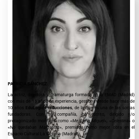
PATRICIA SÁNCHEZ
La actriz, directora y dramaturga formada en la EMAD (Madrid)
con más de 15 años de experiencia, gestiona desde hace más de
10 años
EduLogic Producciones
, de la que es una de las socias
fundadoras. Con su compañía, ha escrito, dirigido y/o
protagonizado montajes como «
Me llamo Miguel
», «
Celestina
» o
«
No quedaban Margaritas
», premiada como mejor obra en el
Espacio Cultural La Victoria (Madrid).