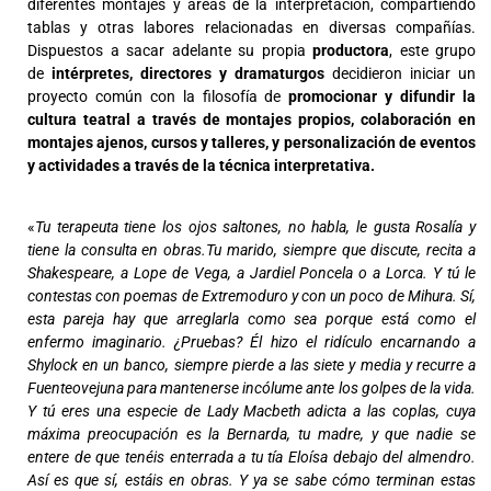
diferentes montajes y áreas de la interpretación, compartiendo
tablas y otras labores relacionadas en diversas compañías.
Dispuestos a sacar adelante su propia
productora
, este grupo
de
intérpretes, directores y dramaturgos
decidieron iniciar un
proyecto común con la filosofía de
promocionar y difundir la
cultura teatral a través de montajes propios, colaboración en
montajes ajenos, cursos y talleres, y personalización de eventos
y actividades a través de la técnica interpretativa.
«
Tu terapeuta tiene los ojos saltones, no habla, le gusta Rosalía y
tiene la consulta en obras.Tu marido, siempre que discute, recita a
Shakespeare, a Lope de Vega, a Jardiel Poncela o a Lorca. Y tú le
contestas con poemas de Extremoduro y con un poco de Mihura. Sí,
esta pareja hay que arreglarla como sea porque está como el
enfermo imaginario. ¿Pruebas? Él hizo el ridículo encarnando a
Shylock en un banco, siempre pierde a las siete y media y recurre a
Fuenteovejuna para mantenerse incólume ante los golpes de la vida.
Y tú eres una especie de Lady Macbeth adicta a las coplas, cuya
máxima preocupación es la Bernarda, tu madre, y que nadie se
entere de que tenéis enterrada a tu tía Eloísa debajo del almendro.
Así es que sí, estáis en obras. Y ya se sabe cómo terminan estas