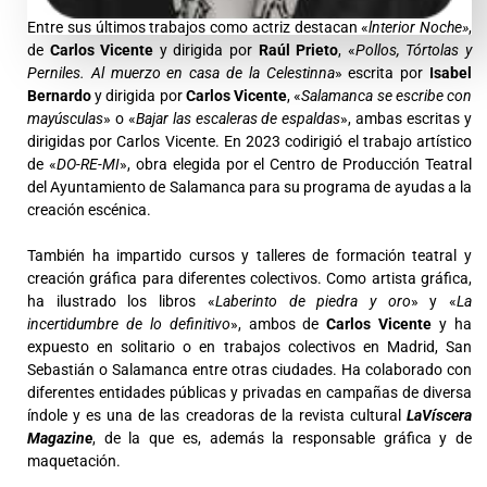
Entre sus últimos trabajos como actriz destacan «
lnterior Noche»
,
de
Carlos Vicente
y dirigida por
Raúl Prieto
, «
Pollos, Tórtolas y
Perniles. Al muerzo en casa de la Celestinna
» escrita por
Isabel
Bernardo
y dirigida por
Carlos Vicente
, «
Salamanca se escribe con
mayúsculas
» o «
Bajar las escaleras de espaldas
», ambas escritas y
dirigidas por Carlos Vicente. En 2023 codirigió el trabajo artístico
de «
DO-RE-MI
», obra elegida por el Centro de Producción Teatral
del Ayuntamiento de Salamanca para su programa de ayudas a la
creación escénica.
También ha impartido cursos y talleres de formación teatral y
creación gráfica para diferentes colectivos. Como artista gráfica,
ha ilustrado los libros «
Laberinto de piedra y oro
» y «
La
incertidumbre de lo definitivo
», ambos de
Carlos Vicente
y ha
expuesto en solitario o en trabajos colectivos en Madrid, San
Sebastián o Salamanca entre otras ciudades. Ha colaborado con
diferentes entidades públicas y privadas en campañas de diversa
índole y es una de las creadoras de la revista cultural
LaVíscera
Magazine
, de la que es, además la responsable gráfica y de
maquetación.