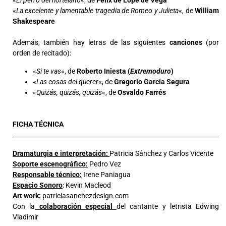
«
El perro del hortelano
«, de
Félix de Lope de Vega
«
La excelente y lamentable tragedia de Romeo y Julieta
«, de
William
Shakespeare
Además, también hay letras de las siguientes
canciones
(por
orden de recitado):
«
Si te vas
«, de
Roberto Iniesta (
Extremoduro
)
«
Las cosas del querer
«, de
Gregorio García Segura
«
Quizás, quizás, quizás
«, de
Osvaldo Farrés
FICHA TÉCNICA
Dramaturgia e interpretación:
Patricia Sánchez y Carlos Vicente
Soporte escenográfico:
Pedro Vez
Responsable técnico:
Irene Paniagua
Espacio Sonoro
: Kevin Macleod
Art work:
patriciasanchezdesign.com
Con la
colaboración especial
del cantante y letrista Edwing
Vladimir