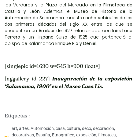
las Verduras y la Plaza del Mercado
en la Filmoteca de
Castilla y León.
Además, el
Museo de Historia de la
Automoción de Salamanca
muestra
ocho vehículos de las
dos primeras décadas del siglo XX
entre los que se
encuentran un
Amilcar de 1927
relacionado con
Inés Luna
Terrero
y un
Hispano Suiza de 1925
que perteneció al
obispo de Salamanca
Enrique Pla y Deniel
.
[singlepic id=1690 w=545 h=900 float=]
[nggallery id=227]
Inauguración de la exposición
‘Salamanca, 1900’ en el Museo Casa Lis.
Etiquetas :
art
,
artes
,
Automoción
,
casa
,
cultura
,
déco
,
decoración
,
decorativas
,
España
,
Etnográfico
,
exposición
,
filmoteca
,