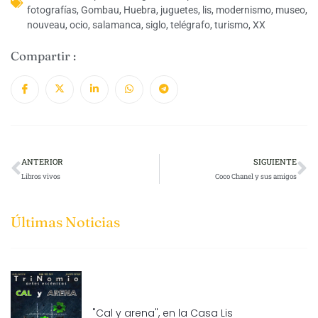
fotografías
,
Gombau
,
Huebra
,
juguetes
,
lis
,
modernismo
,
museo
,
nouveau
,
ocio
,
salamanca
,
siglo
,
telégrafo
,
turismo
,
XX
Compartir :
ANTERIOR
SIGUIENTE
Libros vivos
Coco Chanel y sus amigos
Últimas Noticias
"Cal y arena", en la Casa Lis