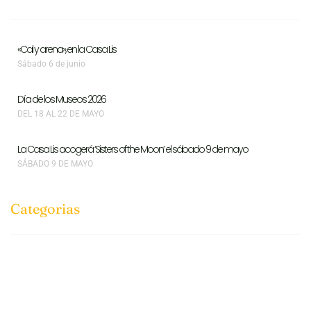
«Cal y arena», en la Casa Lis
Sábado 6 de junio
Día de los Museos 2026
DEL 18 AL 22 DE MAYO
La Casa Lis acogerá ‘Sisters of the Moon’ el sábado 9 de mayo
SÁBADO 9 DE MAYO
Categorias