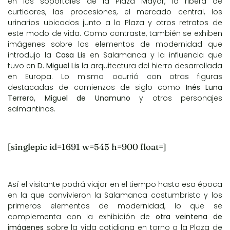
en los soportales de la Plaza Mayor, la ribera de
curtidores, las procesiones, el mercado central, los
urinarios ubicados junto a la Plaza y otros retratos de
este modo de vida. Como contraste, también se exhiben
imágenes sobre los elementos de modernidad que
introdujo la
Casa Lis
en Salamanca y la influencia que
tuvo en
D. Miguel Lis
la arquitectura del hierro desarrollada
en Europa. Lo mismo ocurrió con otras figuras
destacadas de comienzos de siglo como
Inés Luna
Terrero, Miguel de Unamuno
y otros personajes
salmantinos.
[singlepic id=1691 w=545 h=900 float=]
Así el visitante podrá viajar en el tiempo hasta esa época
en la que convivieron la Salamanca costumbrista y los
primeros elementos de modernidad, lo que se
complementa con la exhibición de
otra veintena de
imágenes
sobre la vida cotidiana en torno a la Plaza de