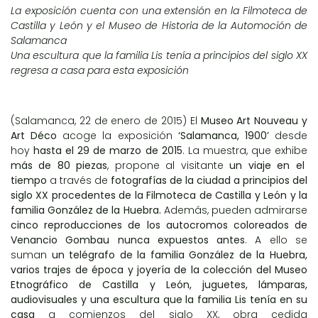
La exposición cuenta con una extensión en la
Filmoteca de
Castilla y León
y el
Museo de Historia de la Automoción de
Salamanca
Una escultura que la familia Lis tenía a principios del siglo XX
regresa a casa para esta exposición
(Salamanca, 22 de enero de 2015) El
Museo Art Nouveau y
Art Déco
acoge la exposición
‘Salamanca, 1900’
desde
hoy
hasta el 29 de marzo de 2015
. La muestra, que exhibe
más de 80 piezas
, propone al visitante
un viaje en el
tiempo
a través de
fotografías de la ciudad a principios del
siglo XX procedentes de la Filmoteca de Castilla y León y la
familia González de la Huebra.
Además, pueden admirarse
cinco reproducciones de los autocromos coloreados de
Venancio Gombau nunca expuestos antes
. A ello se
suman
un telégrafo de la familia González de la Huebra,
varios trajes de época y joyería de la colección del Museo
Etnográfico de Castilla y León
,
juguetes, lámparas,
audiovisuales y una escultura que la familia Lis tenía en su
casa
a comienzos del siglo XX, obra cedida