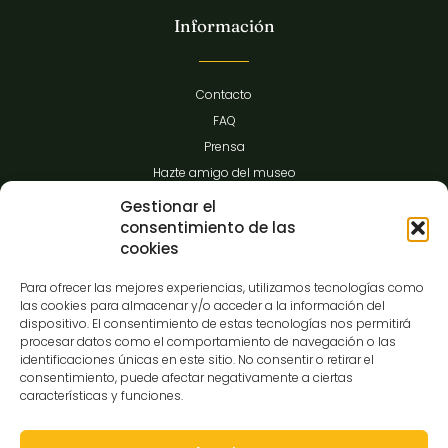
Información
Contacto
FAQ
Prensa
Hazte amigo del museo
Transparencia
Gestionar el
consentimiento de las
cookies
Contacto
Para ofrecer las mejores experiencias, utilizamos tecnologías como
las cookies para almacenar y/o acceder a la información del
dispositivo. El consentimiento de estas tecnologías nos permitirá
procesar datos como el comportamiento de navegación o las
C/Gibraltar,14
identificaciones únicas en este sitio. No consentir o retirar el
37008-Salamanca
consentimiento, puede afectar negativamente a ciertas
características y funciones.
923 12 14 25
comunicacion@museocasalis.org