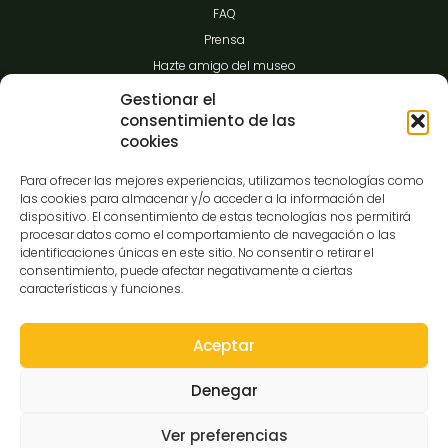
FAQ
Prensa
Hazte amigo del museo
Transparencia
Gestionar el
consentimiento de las
cookies
Contacto
Para ofrecer las mejores experiencias, utilizamos tecnologías como
las cookies para almacenar y/o acceder a la información del
dispositivo. El consentimiento de estas tecnologías nos permitirá
procesar datos como el comportamiento de navegación o las
C/Gibraltar,14
identificaciones únicas en este sitio. No consentir o retirar el
37008-Salamanca
consentimiento, puede afectar negativamente a ciertas
características y funciones.
923 12 14 25
comunicacion@museocasalis.org
Aceptar
Denegar
Copyright © 2026 Museo Casa Lis
Ver preferencias
Aviso Legal
Política de Privacidad
Política de Cookies