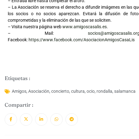
– Entrada libre hasta completar el aforo.
– La Asociación se reserva el derecho a difundir imágenes en las qu
los socios o no socios aparezcan. Evitará la difusión de foto
comprometidas y la eliminación de las que se soliciten.
– Visita nuestra página web
www.amigoscasalis.es
.
– Mail:
socios@amigoscasalis.or
Facebook:
https://www.facebook.com/AsociacionAmigosCasaLis
Etiquetas :
Amigos
,
Asociación
,
concierto
,
cultura
,
ocio
,
rondalla
,
salamanca
Compartir :