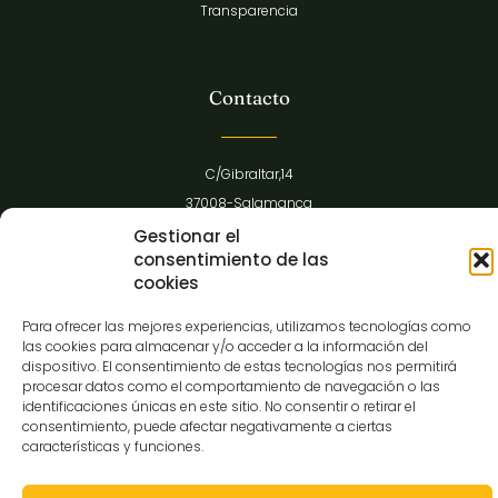
Transparencia
Contacto
C/Gibraltar,14
37008-Salamanca
923 12 14 25
Gestionar el
consentimiento de las
comunicacion@museocasalis.org
cookies
Para ofrecer las mejores experiencias, utilizamos tecnologías como
las cookies para almacenar y/o acceder a la información del
dispositivo. El consentimiento de estas tecnologías nos permitirá
Copyright © 2026 Museo Casa Lis
procesar datos como el comportamiento de navegación o las
identificaciones únicas en este sitio. No consentir o retirar el
Aviso Legal
Política de Privacidad
Política de Cookies
consentimiento, puede afectar negativamente a ciertas
Declaración de Accesibilidad
Mapa Web
características y funciones.