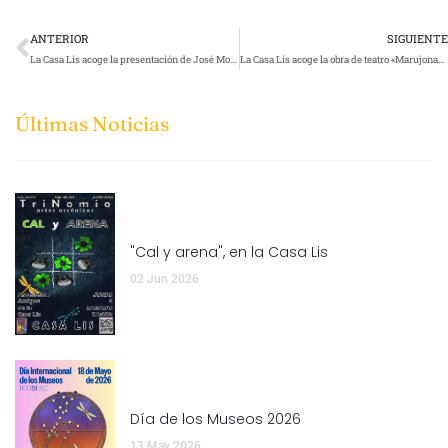
ANTERIOR
SIGUIENTE
La Casa Lis acoge la presentación de José Moreiro Píriz sobre «El escudo de Salamanca. Origen y evolución»
La Casa Lis acoge la obra de teatro «Marujonas» el sábado 29 de marzo
Últimas Noticias
"Cal y arena", en la Casa Lis
02 Jun 2026
Día de los Museos 2026
13 May 2026