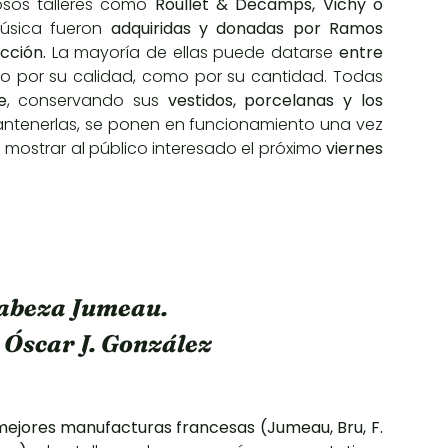
iosos talleres como
Roullet & Decamps, Vichy o
úsica fueron
adquiridas y donadas por Ramos
ección.
La mayoría de ellas puede datarse
entre
to por su calidad, como por su cantidad. Todas
e
, conservando sus
vestidos, porcelanas y los
mantenerlas, se ponen en funcionamiento una vez
mostrar al público interesado el próximo
viernes
cabeza Jumeau.
 Óscar J. González
 mejores manufacturas francesas (Jumeau, Bru, F.