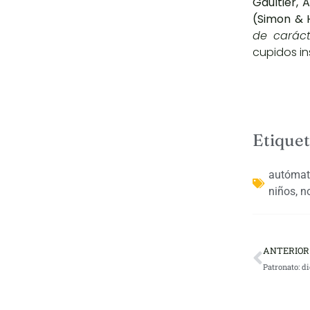
Gaultier, 
(Simon & 
de caráct
cupidos in
Etiquet
autóma
niños
,
n
ANTERIOR
Patronato: d