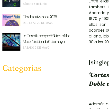
Entre ella
Sábado 6 de junio
Lambert
.
Andrade y
Día de los Museos 2026
1870 y 190
DEL 18 AL 22 DE MAYO
ellas son
o
acordes a
La Casa Lis acogerá ‘Sisters of the
al año, la
Moon’ el sábado 9 de mayo
30 a las 20
SÁBADO 9 DE MAYO
[single
Categorias
‘Corte
Doble 
Además de