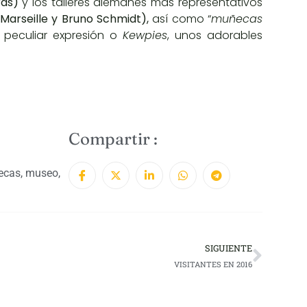
tras)
y los talleres alemanes más representativos
Marseille y Bruno Schmidt),
así como “
muñecas
 peculiar expresión o
Kewpies
, unos adorables
Compartir :
ecas
,
museo
,
SIGUIENTE
VISITANTES EN 2016