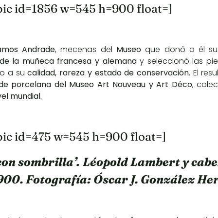
pic id=1856 w=545 h=900 float=]
amos Andrade
, mecenas del
Museo
que donó a él su
 de la muñeca francesa y alemana
y seleccionó las p
do a su
calidad, rareza y estado de conservación.
El res
e porcelana del Museo Art Nouveau y Art Déco
, cole
vel mundial.
pic id=475 w=545 h=900 float=]
 con sombrilla’. Léopold Lambert y cab
900. Fotografía: Óscar J. González H