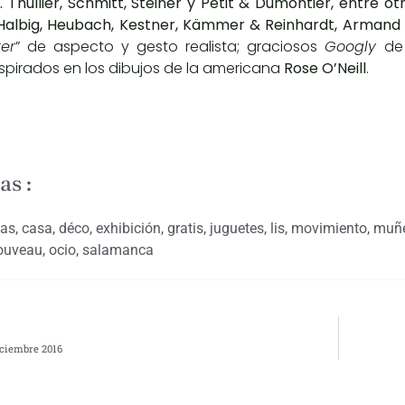
A. Thullier, Schmitt, Steiner y Petit & Dumontier, entre o
Halbig, Heubach, Kestner, Kämmer & Reinhardt, Armand 
er
” de aspecto y gesto realista; graciosos
Googly
de
spirados en los dibujos de la americana
Rose O’Neill
.
as :
tas
,
casa
,
déco
,
exhibición
,
gratis
,
juguetes
,
lis
,
movimiento
,
muñ
ouveau
,
ocio
,
salamanca
iciembre 2016