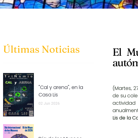
Últimas Noticias
El M
autóm
"Cal y arena", en la
(Martes, 2
Casa Lis
de su col
actividad
02 Jun 2026
anualment
Lis de la 