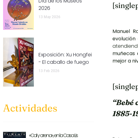
Día de los Museos
[single
2026
13 May 2026
Manuel R
evolución
atendien
muñecas d
Exposición: Xu Hongfei
mejor a ni
- El caballo de fuego
13 Feb 2026
[single
‘‘Bebé
Actividades
1885-1
«Cal y arena», en la Casa Lis