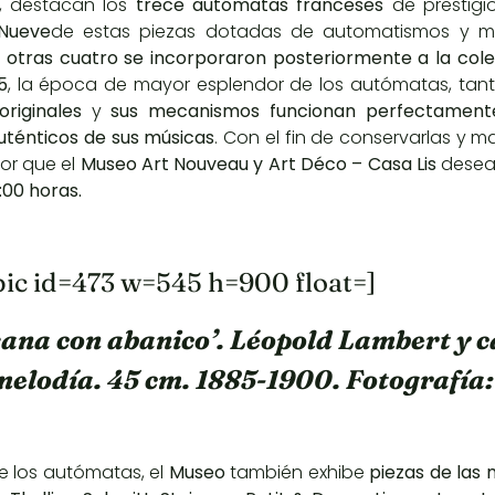
s, destacan los
trece autómatas franceses
de prestig
Nueve
de estas piezas dotadas de automatismos y m
 otras cuatro se incorporaron posteriormente a la col
5
, la época de mayor esplendor de los autómatas, tan
riginales
y
sus mecanismos funcionan perfectament
uténticos de sus músicas
. Con el fin de conservarlas y 
bor que el
Museo Art Nouveau y Art Déco – Casa Lis
desea 
:00 horas.
pic id=473 w=545 h=900 float=]
sana con abanico’. Léopold Lambert y 
melodía. 45 cm. 1885-1900. Fotografía:
 los autómatas, el
Museo
también exhibe
piezas de las