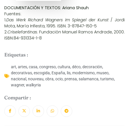
DOCUMENTACIÓN Y TEXTOS: Ariana Shauh
Fuentes:
1.
Das Werk Richard Wagners im Spiegel der Kunst
/ Jordi
Mota, María Infiesta, 1995. ISBN: 3-87847-150-5
2.
Criselefantinas
. Fundación Manuel Ramos Andrade, 2000.
ISBN:84-931334-1-8
Etiquetas :
art
,
artes
,
casa
,
congreso
,
cultura
,
déco
,
decoración
,
decorativas
,
escogida
,
España
,
lis
,
modernismo
,
museo
,
nacional
,
nouveau
,
obra
,
ocio
,
prensa
,
salamanca
,
turismo
,
wagner
,
walkyria
Compartir :