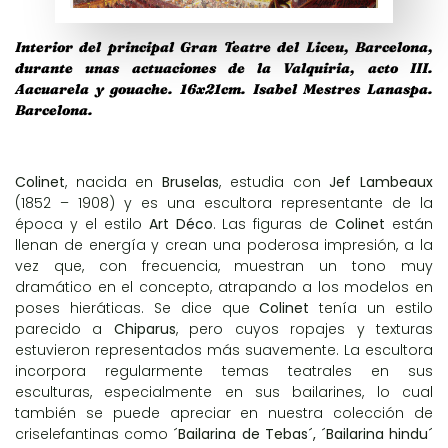
Interior del principal Gran Teatre del Liceu, Barcelona,
durante unas actuaciones de la Valquiria, acto III.
Aacuarela y gouache. 16x21cm. Isabel Mestres Lanaspa.
Barcelona.
Colinet
, nacida en
Bruselas
, estudia con
Jef Lambeaux
(1852 – 1908) y es una escultora representante de la
época y el estilo
Art Déco
. Las figuras de
Colinet
están
llenan de energía y crean una poderosa impresión, a la
vez que, con frecuencia, muestran un tono muy
dramático en el concepto, atrapando a los modelos en
poses hieráticas. Se dice que
Colinet
tenía un estilo
parecido a
Chiparus
, pero cuyos ropajes y texturas
estuvieron representados más suavemente. La escultora
incorpora regularmente temas teatrales en sus
esculturas, especialmente en sus bailarines, lo cual
también se puede apreciar en nuestra colección de
criselefantinas como
´Bailarina de Tebas´, ´Bailarina hindu´