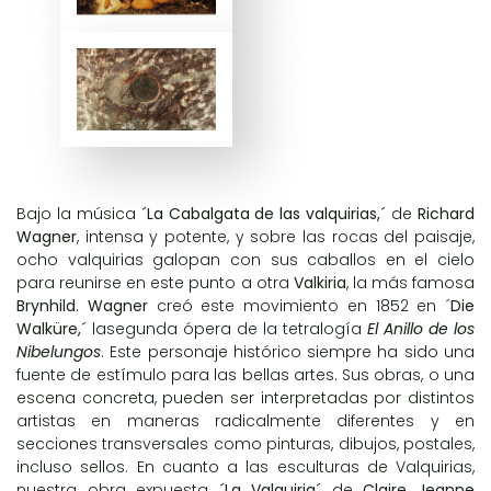
Bajo la música
´La Cabalgata de las valquirias,´
de
Richard
Wagner
, intensa y potente, y sobre las rocas del paisaje,
ocho valquirias galopan con sus caballos en el cielo
para reunirse en este punto a otra
Valkiria
, la más famosa
Brynhild
.
Wagner
creó este movimiento en 1852 en ´
Die
Walküre,´
lasegunda ópera de la tetralogía
El Anillo de los
Nibelungos
. Este personaje histórico siempre ha sido una
fuente de estímulo para las bellas artes. Sus obras, o una
escena concreta, pueden ser interpretadas por distintos
artistas en maneras radicalmente diferentes y en
secciones transversales como pinturas, dibujos, postales,
incluso sellos. En cuanto a las esculturas de Valquirias,
nuestra obra expuesta
´La Valquiria´
de
Claire Jeanne