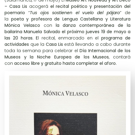
(Salamanca, 17 de mayo) El
Museo Art Nouveau y Art Déco
– Casa Lis
acogerá
el recital poético y presentación del
poemario
“
Tus ojos sostienen el vuelo del pájaro
” de
la
poeta y profesora de Lengua Castellana y Literatura
Mónica Velasco
con
la danza contemporánea de la
bailarina Manuela Salvado el próximo jueves 19 de mayo a
las 20 horas. E
l recital, enmarcado en el
programa de
actividades
que la
Casa Lis
está llevando a cabo durante
toda la semana para celebrar el
Día Internacional de los
Museos y la Noche Europea de los Museos
, contará
con
acceso libre y gratuito hasta completar el aforo.