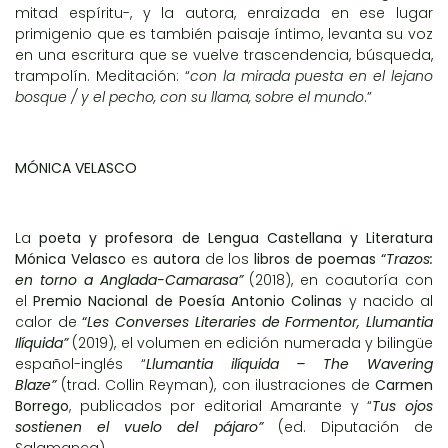
mitad espíritu-, y la autora, enraizada en ese lugar
primigenio que es también paisaje íntimo, levanta su voz
en una escritura que se vuelve trascendencia, búsqueda,
trampolín. Meditación: “
con la mirada puesta en el lejano
bosque / y el pecho, con su llama, sobre el mundo
.”
MÓNICA VELASCO
La
poeta y profesora de Lengua Castellana y Literatura
Mónica Velasco
es
autora
de los
libros de poemas “
Trazos:
en torno a Anglada-Camarasa”
(2018), en coautoría con
el
Premio Nacional de Poesía Antonio Colinas
y nacido al
calor de
“
Les
Converses Literaries de Formentor, Llumantia
Ilíquida”
(2019), el volumen en edición numerada y bilingüe
español-inglés “
Llumantia ilíquida – The Wavering
Blaze”
(trad. Collin Reyman), con ilustraciones de
Carmen
Borrego
, publicados por editorial Amarante y “
Tus ojos
sostienen el vuelo del pájaro”
(ed. Diputación de