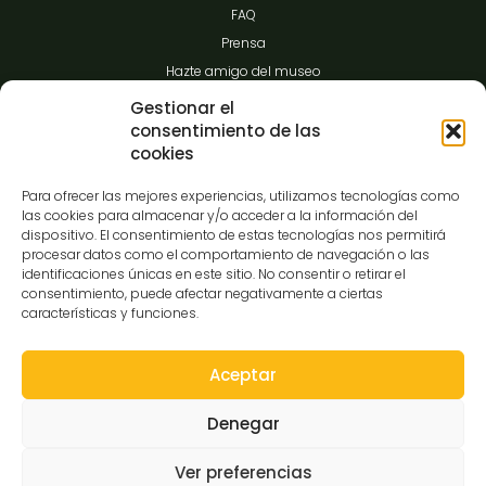
FAQ
Prensa
Hazte amigo del museo
Transparencia
Gestionar el
consentimiento de las
cookies
Contacto
Para ofrecer las mejores experiencias, utilizamos tecnologías como
las cookies para almacenar y/o acceder a la información del
dispositivo. El consentimiento de estas tecnologías nos permitirá
procesar datos como el comportamiento de navegación o las
C/Gibraltar,14
identificaciones únicas en este sitio. No consentir o retirar el
37008-Salamanca
consentimiento, puede afectar negativamente a ciertas
características y funciones.
923 12 14 25
comunicacion@museocasalis.org
Aceptar
Denegar
Copyright © 2026 Museo Casa Lis
Ver preferencias
Aviso Legal
Política de Privacidad
Política de Cookies