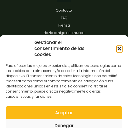
Contacto
FAQ
Prensa
Hazte amigo del museo
Transparencia
Gestionar el
consentimiento de las
cookies
Contacto
Para ofrecer las mejores experiencias, utilizamos tecnologías como
las cookies para almacenar y/o acceder a la información del
dispositivo. El consentimiento de estas tecnologías nos permitirá
procesar datos como el comportamiento de navegación o las
C/Gibraltar,14
identificaciones únicas en este sitio. No consentir o retirar el
37008-Salamanca
consentimiento, puede afectar negativamente a ciertas
características y funciones.
923 12 14 25
comunicacion@museocasalis.org
Aceptar
Denegar