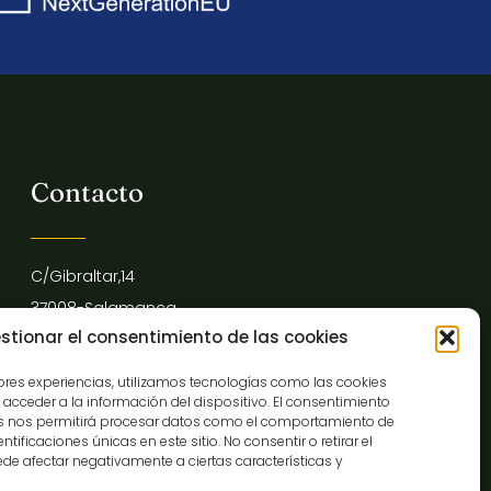
Contacto
C/Gibraltar,14
37008-Salamanca
stionar el consentimiento de las cookies
923 12 14 25
comunicacion@museocasalis.org
jores experiencias, utilizamos tecnologías como las cookies
acceder a la información del dispositivo. El consentimiento
as nos permitirá procesar datos como el comportamiento de
tificaciones únicas en este sitio. No consentir o retirar el
de afectar negativamente a ciertas características y