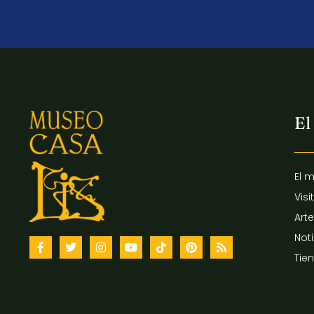
El
El 
Visi
Arte
Not
Tie