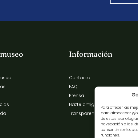
 museo
Información
museo
Contacto
tas
FAQ
Ge
Prensa
icias
Hazte amigo del museo
Para ofrecer las me
para almacenar y/o 
nda
Transparencia
de estas tecnologí
navegación o las iden
consentimiento, pue
funciones.