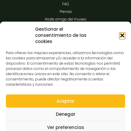
FAQ
Prensa
Hazte amigo del museo
Transparencia
Gestionar el
consentimiento de las
cookies
Contacto
Para ofrecer las mejores experiencias, utilizamos tecnologías como
las cookies para almacenar y/o acceder a la información del
dispositivo. El consentimiento de estas tecnologías nos permitirá
procesar datos como el comportamiento de navegación o las
C/Gibraltar,14
identificaciones únicas en este sitio. No consentir o retirar el
37008-Salamanca
consentimiento, puede afectar negativamente a ciertas
características y funciones.
923 12 14 25
comunicacion@museocasalis.org
Aceptar
Denegar
Copyright © 2026 Museo Casa Lis
Ver preferencias
Aviso Legal
Política de Privacidad
Política de Cookies