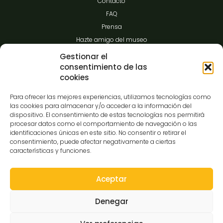
Contacto
FAQ
Prensa
Hazte amigo del museo
Transparencia
Gestionar el
consentimiento de las
cookies
Contacto
Para ofrecer las mejores experiencias, utilizamos tecnologías como
las cookies para almacenar y/o acceder a la información del
dispositivo. El consentimiento de estas tecnologías nos permitirá
procesar datos como el comportamiento de navegación o las
C/Gibraltar,14
identificaciones únicas en este sitio. No consentir o retirar el
37008-Salamanca
consentimiento, puede afectar negativamente a ciertas
características y funciones.
923 12 14 25
comunicacion@museocasalis.org
Aceptar
Denegar
Copyright © 2026 Museo Casa Lis