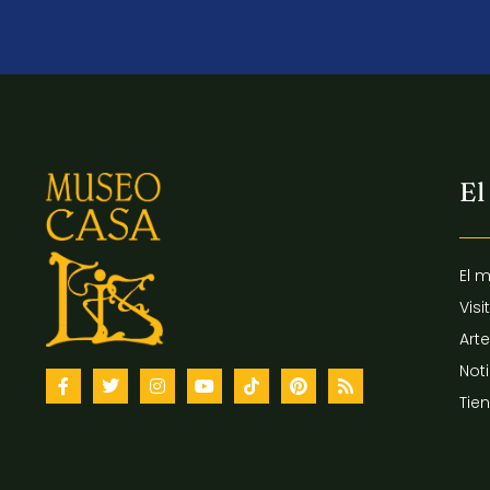
El
El 
Visi
Arte
Not
Tie