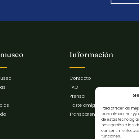
 museo
Información
museo
Contacto
tas
FAQ
Ge
Prensa
icias
Hazte amigo del museo
Para ofrecer las me
para almacenar y/o 
nda
Transparencia
de estas tecnologí
navegación o las iden
consentimiento, pue
funciones.