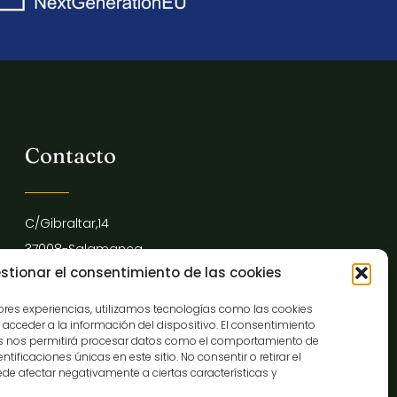
Contacto
C/Gibraltar,14
37008-Salamanca
stionar el consentimiento de las cookies
923 12 14 25
comunicacion@museocasalis.org
jores experiencias, utilizamos tecnologías como las cookies
acceder a la información del dispositivo. El consentimiento
as nos permitirá procesar datos como el comportamiento de
tificaciones únicas en este sitio. No consentir o retirar el
de afectar negativamente a ciertas características y