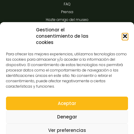
FAQ
Prensa
Hazte amigo del museo
Transparencia
Gestionar el
consentimiento de las
cookies
Contacto
Para ofrecer las mejores experiencias, utilizamos tecnologías como
las cookies para almacenar y/o acceder a la información del
dispositivo. El consentimiento de estas tecnologías nos permitirá
procesar datos como el comportamiento de navegación o las
C/Gibraltar,14
identificaciones únicas en este sitio. No consentir o retirar el
37008-Salamanca
consentimiento, puede afectar negativamente a ciertas
características y funciones.
923 12 14 25
comunicacion@museocasalis.org
Aceptar
Denegar
Copyright © 2026 Museo Casa Lis
Ver preferencias
Aviso Legal
Política de Privacidad
Política de Cookies