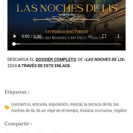
DESCARGA EL
DOSSIER COMPLETO
DE «
LAS NOCHES DE LIS
»
2024
A TRAVÉS DE ESTE ENLACE.
Etiquetas :
conciertos
,
entrada
,
exposición
,
inestal
,
la terraza de lis
,
las
noches de lis
,
lis un viaje en el tiempo
,
música
,
nocturna
,
regidor
Compartir :