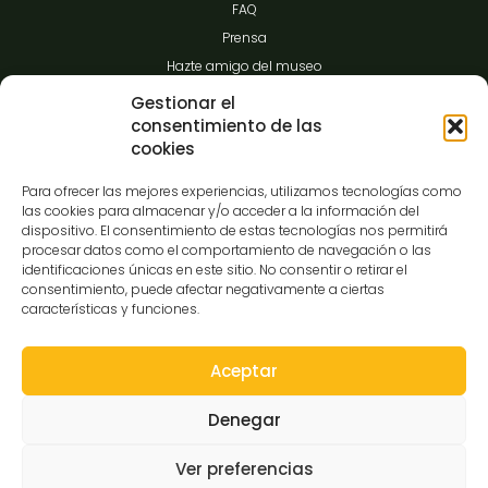
FAQ
Prensa
Hazte amigo del museo
Transparencia
Gestionar el
consentimiento de las
cookies
Contacto
Para ofrecer las mejores experiencias, utilizamos tecnologías como
las cookies para almacenar y/o acceder a la información del
dispositivo. El consentimiento de estas tecnologías nos permitirá
procesar datos como el comportamiento de navegación o las
C/Gibraltar,14
identificaciones únicas en este sitio. No consentir o retirar el
37008-Salamanca
consentimiento, puede afectar negativamente a ciertas
características y funciones.
923 12 14 25
comunicacion@museocasalis.org
Aceptar
Denegar
Copyright © 2026 Museo Casa Lis
Ver preferencias
Aviso Legal
Política de Privacidad
Política de Cookies