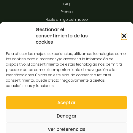
FAQ
Prensa
Hazte amigo del museo
Transparencia
Gestionar el
consentimiento de las
cookies
Contacto
Para ofrecer las mejores experiencias, utilizamos tecnologías como
las cookies para almacenar y/o acceder a la información del
dispositivo. El consentimiento de estas tecnologías nos permitirá
procesar datos como el comportamiento de navegación o las
C/Gibraltar,14
identificaciones únicas en este sitio. No consentir o retirar el
37008-Salamanca
consentimiento, puede afectar negativamente a ciertas
características y funciones.
923 12 14 25
comunicacion@museocasalis.org
Aceptar
Denegar
Copyright © 2026 Museo Casa Lis
Ver preferencias
Aviso Legal
Política de Privacidad
Política de Cookies