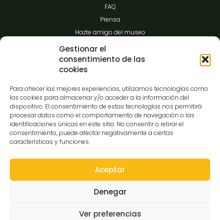
FAQ
Prensa
Hazte amigo del museo
Transparencia
Gestionar el
consentimiento de las
cookies
Contacto
Para ofrecer las mejores experiencias, utilizamos tecnologías como
las cookies para almacenar y/o acceder a la información del
dispositivo. El consentimiento de estas tecnologías nos permitirá
procesar datos como el comportamiento de navegación o las
C/Gibraltar,14
identificaciones únicas en este sitio. No consentir o retirar el
37008-Salamanca
consentimiento, puede afectar negativamente a ciertas
características y funciones.
923 12 14 25
comunicacion@museocasalis.org
Aceptar
Denegar
Copyright © 2026 Museo Casa Lis
Ver preferencias
Aviso Legal
Política de Privacidad
Política de Cookies