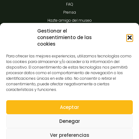
FAQ
Prensa
Hazte amigo del museo
Transparencia
Gestionar el
consentimiento de las
cookies
Contacto
Para ofrecer las mejores experiencias, utilizamos tecnologías como
las cookies para almacenar y/o acceder a la información del
dispositivo. El consentimiento de estas tecnologías nos permitirá
procesar datos como el comportamiento de navegación o las
C/Gibraltar,14
identificaciones únicas en este sitio. No consentir o retirar el
37008-Salamanca
consentimiento, puede afectar negativamente a ciertas
características y funciones.
923 12 14 25
comunicacion@museocasalis.org
Aceptar
Denegar
Copyright © 2026 Museo Casa Lis
Ver preferencias
Aviso Legal
Política de Privacidad
Política de Cookies