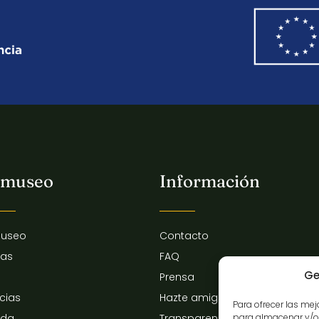
 museo
Información
museo
Contacto
tas
FAQ
Ge
Prensa
icias
Hazte amigo del museo
Para ofrecer las me
para almacenar y/o 
nda
Transparencia