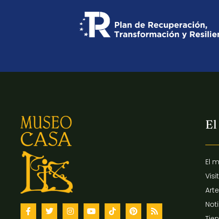
El
El 
Visi
Arte
Not
Tie