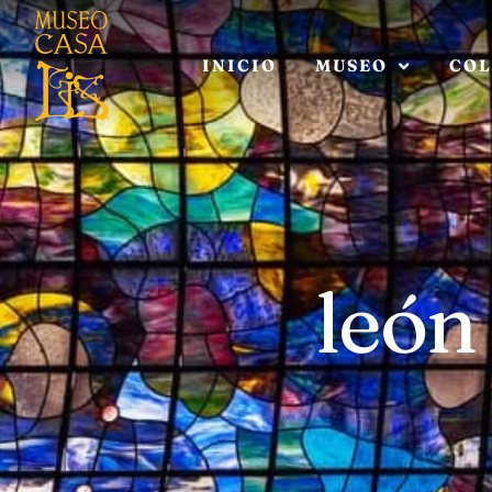
INICIO
MUSEO
COL
león