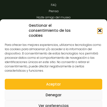
FAQ
Prensa
Hazte amigo del museo
Transparencia
Gestionar el
consentimiento de las
cookies
Contacto
Para ofrecer las mejores experiencias, utilizamos tecnologías como
las cookies para almacenar y/o acceder a la información del
dispositivo. El consentimiento de estas tecnologías nos permitirá
procesar datos como el comportamiento de navegación o las
C/Gibraltar,14
identificaciones únicas en este sitio. No consentir o retirar el
37008-Salamanca
consentimiento, puede afectar negativamente a ciertas
características y funciones.
923 12 14 25
comunicacion@museocasalis.org
Aceptar
Denegar
Copyright © 2026 Museo Casa Lis
Ver preferencias