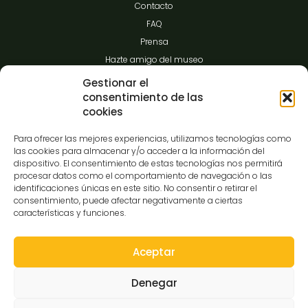
Contacto
FAQ
Prensa
Hazte amigo del museo
Transparencia
Gestionar el
consentimiento de las
cookies
Contacto
Para ofrecer las mejores experiencias, utilizamos tecnologías como
las cookies para almacenar y/o acceder a la información del
dispositivo. El consentimiento de estas tecnologías nos permitirá
procesar datos como el comportamiento de navegación o las
C/Gibraltar,14
identificaciones únicas en este sitio. No consentir o retirar el
37008-Salamanca
consentimiento, puede afectar negativamente a ciertas
características y funciones.
923 12 14 25
comunicacion@museocasalis.org
Aceptar
Denegar
Copyright © 2026 Museo Casa Lis