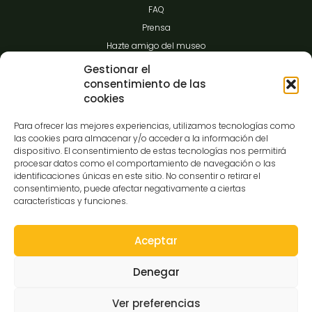
FAQ
Prensa
Hazte amigo del museo
Transparencia
Gestionar el
consentimiento de las
cookies
Contacto
Para ofrecer las mejores experiencias, utilizamos tecnologías como
las cookies para almacenar y/o acceder a la información del
dispositivo. El consentimiento de estas tecnologías nos permitirá
procesar datos como el comportamiento de navegación o las
C/Gibraltar,14
identificaciones únicas en este sitio. No consentir o retirar el
37008-Salamanca
consentimiento, puede afectar negativamente a ciertas
características y funciones.
923 12 14 25
comunicacion@museocasalis.org
Aceptar
Denegar
Copyright © 2026 Museo Casa Lis
Ver preferencias
Aviso Legal
Política de Privacidad
Política de Cookies