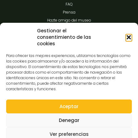
FAQ
Prensa
Hazte amigo del museo
Transparencia
Gestionar el
consentimiento de las
cookies
Contacto
Para ofrecer las mejores experiencias, utilizamos tecnologías como
las cookies para almacenar y/o acceder a la información del
dispositivo. El consentimiento de estas tecnologías nos permitirá
procesar datos como el comportamiento de navegación o las
C/Gibraltar,14
identificaciones únicas en este sitio. No consentir o retirar el
37008-Salamanca
consentimiento, puede afectar negativamente a ciertas
características y funciones.
923 12 14 25
comunicacion@museocasalis.org
Aceptar
Denegar
Copyright © 2026 Museo Casa Lis
Ver preferencias
Aviso Legal
Política de Privacidad
Política de Cookies