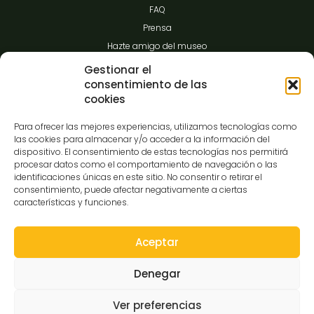
FAQ
Prensa
Hazte amigo del museo
Transparencia
Gestionar el
consentimiento de las
cookies
Contacto
Para ofrecer las mejores experiencias, utilizamos tecnologías como
las cookies para almacenar y/o acceder a la información del
dispositivo. El consentimiento de estas tecnologías nos permitirá
procesar datos como el comportamiento de navegación o las
C/Gibraltar,14
identificaciones únicas en este sitio. No consentir o retirar el
37008-Salamanca
consentimiento, puede afectar negativamente a ciertas
características y funciones.
923 12 14 25
comunicacion@museocasalis.org
Aceptar
Denegar
Copyright © 2026 Museo Casa Lis
Ver preferencias
Aviso Legal
Política de Privacidad
Política de Cookies