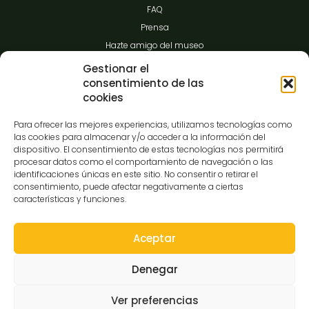
FAQ
Prensa
Hazte amigo del museo
Transparencia
Gestionar el
consentimiento de las
cookies
Contacto
Para ofrecer las mejores experiencias, utilizamos tecnologías como
las cookies para almacenar y/o acceder a la información del
dispositivo. El consentimiento de estas tecnologías nos permitirá
procesar datos como el comportamiento de navegación o las
C/Gibraltar,14
identificaciones únicas en este sitio. No consentir o retirar el
37008-Salamanca
consentimiento, puede afectar negativamente a ciertas
características y funciones.
923 12 14 25
comunicacion@museocasalis.org
Aceptar
Denegar
Copyright © 2026 Museo Casa Lis
Ver preferencias
Aviso Legal
Política de Privacidad
Política de Cookies