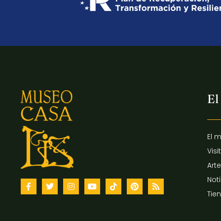
El
El 
Visi
Arte
Not
Tie