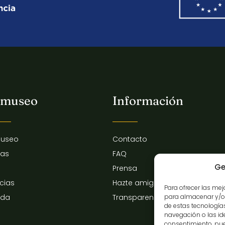
 museo
Información
museo
Contacto
tas
FAQ
Ge
Prensa
icias
Hazte amigo del museo
Para ofrecer las me
para almacenar y/o 
nda
Transparencia
de estas tecnologí
navegación o las iden
consentimiento, pue