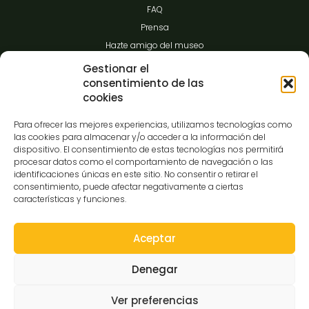
FAQ
Prensa
Hazte amigo del museo
Transparencia
Gestionar el
consentimiento de las
cookies
Contacto
Para ofrecer las mejores experiencias, utilizamos tecnologías como
las cookies para almacenar y/o acceder a la información del
dispositivo. El consentimiento de estas tecnologías nos permitirá
procesar datos como el comportamiento de navegación o las
C/Gibraltar,14
identificaciones únicas en este sitio. No consentir o retirar el
37008-Salamanca
consentimiento, puede afectar negativamente a ciertas
características y funciones.
923 12 14 25
comunicacion@museocasalis.org
Aceptar
Denegar
Copyright © 2026 Museo Casa Lis
Ver preferencias
Aviso Legal
Política de Privacidad
Política de Cookies