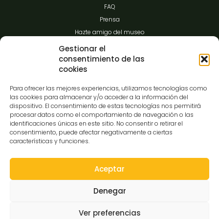
FAQ
Prensa
Hazte amigo del museo
Transparencia
Gestionar el
consentimiento de las
cookies
Contacto
Para ofrecer las mejores experiencias, utilizamos tecnologías como
las cookies para almacenar y/o acceder a la información del
dispositivo. El consentimiento de estas tecnologías nos permitirá
procesar datos como el comportamiento de navegación o las
C/Gibraltar,14
identificaciones únicas en este sitio. No consentir o retirar el
37008-Salamanca
consentimiento, puede afectar negativamente a ciertas
características y funciones.
923 12 14 25
comunicacion@museocasalis.org
Aceptar
Denegar
Copyright © 2026 Museo Casa Lis
Ver preferencias
Aviso Legal
Política de Privacidad
Política de Cookies