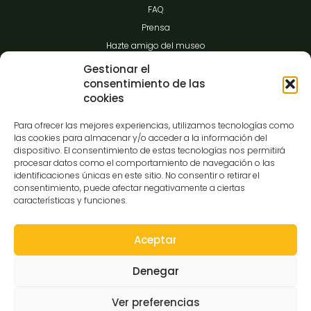
FAQ
Prensa
Hazte amigo del museo
Transparencia
Gestionar el
consentimiento de las
cookies
Contacto
Para ofrecer las mejores experiencias, utilizamos tecnologías como
las cookies para almacenar y/o acceder a la información del
dispositivo. El consentimiento de estas tecnologías nos permitirá
procesar datos como el comportamiento de navegación o las
C/Gibraltar,14
identificaciones únicas en este sitio. No consentir o retirar el
37008-Salamanca
consentimiento, puede afectar negativamente a ciertas
características y funciones.
923 12 14 25
comunicacion@museocasalis.org
Aceptar
Denegar
Copyright © 2026 Museo Casa Lis
Ver preferencias
Aviso Legal
Política de Privacidad
Política de Cookies