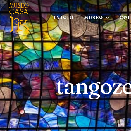
INICIO
MUSEO
COL
tangoz