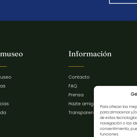
 museo
Información
museo
Contacto
tas
FAQ
Ge
Prensa
icias
Hazte amigo del museo
Para ofrecer las me
para almacenar y/o 
nda
Transparencia
de estas tecnologí
navegación o las iden
consentimiento, pue
funciones.