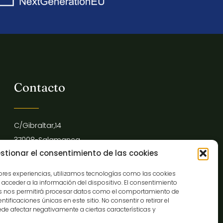
Contacto
C/Gibraltar,14
37008-Salamanca
stionar el consentimiento de las cookies
923 12 14 25
comunicacion@museocasalis.org
jores experiencias, utilizamos tecnologías como las cookies
acceder a la información del dispositivo. El consentimiento
as nos permitirá procesar datos como el comportamiento de
tificaciones únicas en este sitio. No consentir o retirar el
de afectar negativamente a ciertas características y