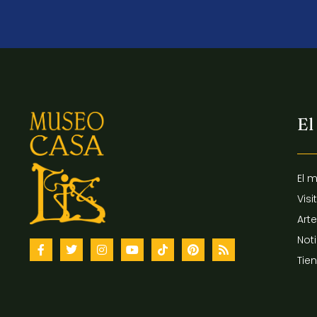
El
El 
Visi
Arte
Not
Tie