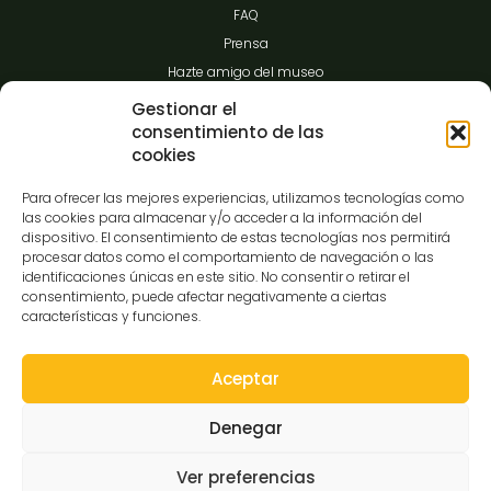
FAQ
Prensa
Hazte amigo del museo
Transparencia
Gestionar el
consentimiento de las
cookies
Contacto
Para ofrecer las mejores experiencias, utilizamos tecnologías como
las cookies para almacenar y/o acceder a la información del
dispositivo. El consentimiento de estas tecnologías nos permitirá
procesar datos como el comportamiento de navegación o las
C/Gibraltar,14
identificaciones únicas en este sitio. No consentir o retirar el
37008-Salamanca
consentimiento, puede afectar negativamente a ciertas
características y funciones.
923 12 14 25
comunicacion@museocasalis.org
Aceptar
Denegar
Copyright © 2026 Museo Casa Lis
Ver preferencias
Aviso Legal
Política de Privacidad
Política de Cookies