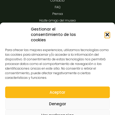
Contacto
FAQ
Prensa
Hazte amigo del museo
Transparencia
Gestionar el
consentimiento de las
cookies
Contacto
Para ofrecer las mejores experiencias, utilizamos tecnologías como
las cookies para almacenar y/o acceder a la información del
dispositivo. El consentimiento de estas tecnologías nos permitirá
procesar datos como el comportamiento de navegación o las
C/Gibraltar,14
identificaciones únicas en este sitio. No consentir o retirar el
37008-Salamanca
consentimiento, puede afectar negativamente a ciertas
características y funciones.
923 12 14 25
comunicacion@museocasalis.org
Aceptar
Denegar
Copyright © 2026 Museo Casa Lis