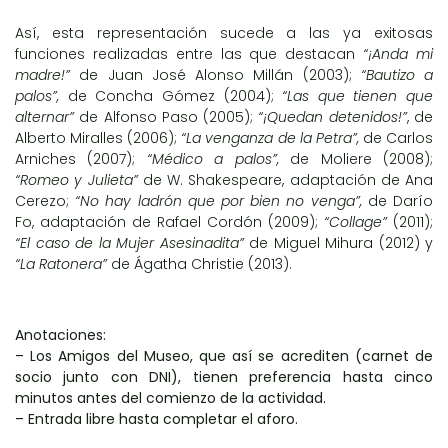
Así, esta representación sucede a las ya exitosas
funciones realizadas entre las que destacan
“¡Anda mi
madre!”
de Juan José Alonso Millán (2003);
“Bautizo a
palos”,
de Concha Gómez (2004);
“Las que tienen que
alternar”
de Alfonso Paso (2005);
“¡Quedan detenidos!”
, de
Alberto Miralles (2006);
“La venganza de la Petra”,
de Carlos
Arniches (2007);
“Médico a palos”,
de Moliere (2008);
“Romeo y Julieta”
de W. Shakespeare, adaptación de Ana
Cerezo;
“No hay ladrón que por bien no venga”,
de Darío
Fo, adaptación de Rafael Cordón (2009);
“Collage”
(2011);
“El caso de la Mujer Asesinadita”
de Miguel Mihura (2012) y
“La Ratonera”
de Ágatha Christie (2013).
Anotaciones:
– Los Amigos del Museo, que así se acrediten (carnet de
socio junto con DNI), tienen preferencia hasta cinco
minutos antes del comienzo de la actividad.
– Entrada libre hasta completar el aforo.