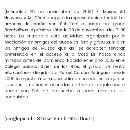
(Miércoles, 25 de noviembre de 2015) El
Museo Art
Nouveau y Art Déco
acogerá la
representación teatral ‘Los
amoríos del barón Von Schiffón’
a cargo del grupo
Bambalinas
el próximo
sábado 28 de noviembre a las 21:00
horas.
La entrada a esta actividad organizada por la
Asociación de Amigos del Museo
es libre y gratuita, si bien
los Amigos del Museo que así se acrediten tendrán
preferencia en el acceso a la
Casa Lis
hasta cinco
minutos antes del comienzo. Nacido en el año 2003 en el
Colegio público Giner de los Ríos
, el grupo de teatro
«
Bambalinas
» dirigido por
Rafael Cordón Rodríguez
desde
2009 interpretará esta comedia de enredo en la que se
suceden situaciones absurdas en torno al regalo que el
barón Von Schiffón ha hecho a cada una de sus
conquistas.
[singlepic id=1845 w=545 h=900 float=]