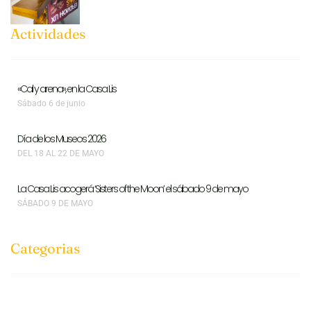
Actividades
«Cal y arena», en la Casa Lis
Sábado 6 de junio
Día de los Museos 2026
DEL 18 AL 22 DE MAYO
La Casa Lis acogerá ‘Sisters of the Moon’ el sábado 9 de mayo
SÁBADO 9 DE MAYO
Categorias