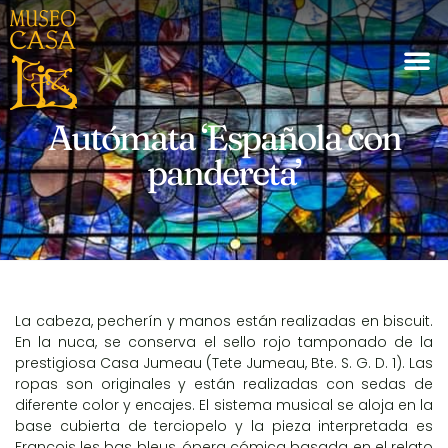
Autómata ‘Española con
pandereta’
La cabeza, pecherín y manos están realizadas en biscuit.
En la nuca, se conserva el sello rojo tamponado de la
prestigiosa Casa Jumeau (Tete Jumeau, Bte. S. G. D. 1). Las
ropas son originales y están realizadas con sedas de
diferente color y encajes. El sistema musical se aloja en la
base cubierta de terciopelo y la pieza interpretada es
François les bas bleus, ópera cómica basada en el relato