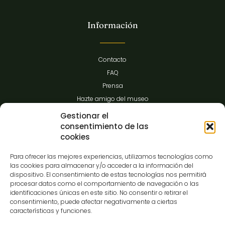
Información
Contacto
FAQ
Prensa
Hazte amigo del museo
Transparencia
Gestionar el
consentimiento de las
cookies
Contacto
Para ofrecer las mejores experiencias, utilizamos tecnologías como
las cookies para almacenar y/o acceder a la información del
dispositivo. El consentimiento de estas tecnologías nos permitirá
procesar datos como el comportamiento de navegación o las
C/Gibraltar,14
identificaciones únicas en este sitio. No consentir o retirar el
37008-Salamanca
consentimiento, puede afectar negativamente a ciertas
características y funciones.
923 12 14 25
comunicacion@museocasalis.org