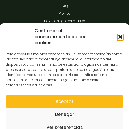
FAQ
Prensa
Hazte amigo del museo
Transparencia
Gestionar el
consentimiento de las
cookies
Contacto
Para ofrecer las mejores experiencias, utilizamos tecnologías como
las cookies para almacenar y/o acceder a la información del
dispositivo. El consentimiento de estas tecnologías nos permitirá
procesar datos como el comportamiento de navegación o las
C/Gibraltar,14
identificaciones únicas en este sitio. No consentir o retirar el
37008-Salamanca
consentimiento, puede afectar negativamente a ciertas
características y funciones.
923 12 14 25
comunicacion@museocasalis.org
Aceptar
Denegar
Copyright © 2026 Museo Casa Lis
Ver preferencias