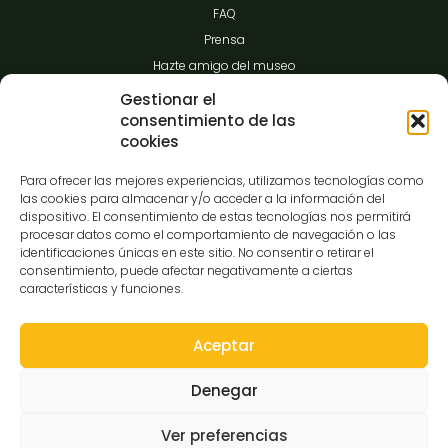
FAQ
Prensa
Hazte amigo del museo
Transparencia
Gestionar el
consentimiento de las
cookies
Contacto
Para ofrecer las mejores experiencias, utilizamos tecnologías como
las cookies para almacenar y/o acceder a la información del
dispositivo. El consentimiento de estas tecnologías nos permitirá
procesar datos como el comportamiento de navegación o las
C/Gibraltar,14
identificaciones únicas en este sitio. No consentir o retirar el
37008-Salamanca
consentimiento, puede afectar negativamente a ciertas
características y funciones.
923 12 14 25
comunicacion@museocasalis.org
Aceptar
Denegar
Copyright © 2026 Museo Casa Lis
Ver preferencias
Aviso Legal
Política de Privacidad
Política de Cookies