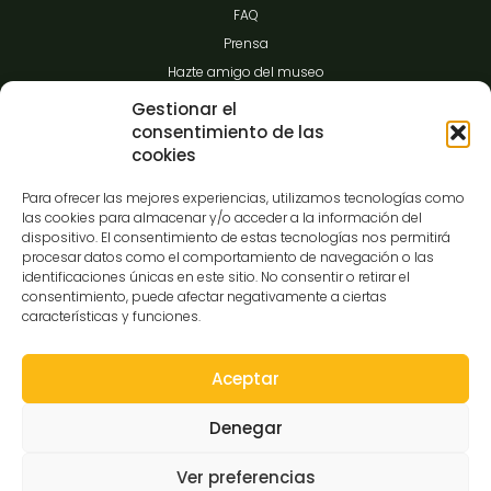
FAQ
Prensa
Hazte amigo del museo
Transparencia
Gestionar el
consentimiento de las
cookies
Contacto
Para ofrecer las mejores experiencias, utilizamos tecnologías como
las cookies para almacenar y/o acceder a la información del
dispositivo. El consentimiento de estas tecnologías nos permitirá
procesar datos como el comportamiento de navegación o las
C/Gibraltar,14
identificaciones únicas en este sitio. No consentir o retirar el
37008-Salamanca
consentimiento, puede afectar negativamente a ciertas
características y funciones.
923 12 14 25
comunicacion@museocasalis.org
Aceptar
Denegar
Copyright © 2026 Museo Casa Lis
Ver preferencias
Aviso Legal
Política de Privacidad
Política de Cookies