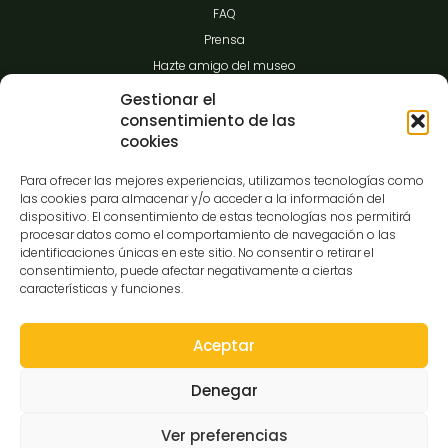
FAQ
Prensa
Hazte amigo del museo
Transparencia
Gestionar el
consentimiento de las
cookies
Contacto
Para ofrecer las mejores experiencias, utilizamos tecnologías como
las cookies para almacenar y/o acceder a la información del
dispositivo. El consentimiento de estas tecnologías nos permitirá
procesar datos como el comportamiento de navegación o las
C/Gibraltar,14
identificaciones únicas en este sitio. No consentir o retirar el
37008-Salamanca
consentimiento, puede afectar negativamente a ciertas
características y funciones.
923 12 14 25
comunicacion@museocasalis.org
Aceptar
Denegar
Copyright © 2026 Museo Casa Lis
Ver preferencias
Aviso Legal
Política de Privacidad
Política de Cookies